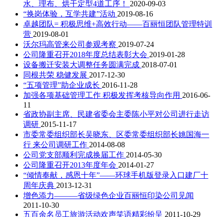
水、理布、烘干定型4道工序！
2020-09-03
“换岗体验，互学共建”活动
2019-08-16
卓越团队= 积极思维+高效行动——百丽恒团队管理特训
营
2019-08-01
沃尔玛高管来公司参观考察
2019-07-24
公司隆重召开2018年度总结表彰大会
2019-01-28
设备搬迁安装大调整任务圆满完成
2018-07-01
同根共荣 稳健发展
2017-12-30
“五项管理”助企业成长
2016-11-28
加强各项基础管理工作 积极发挥考核导向作用
2016-06-
11
省政协副主席、民建省委会主委陈小平对公司进行走访
调研
2015-11-17
市委常委组织部长吴晓东、区委常委组织部长姚国海一
行 来公司调研工作
2014-08-08
公司党支部顺利完成换届工作
2014-05-30
公司隆重召开2013年度年会
2014-01-27
“倾情奉献，感恩十年”——环球手机版登录入口建厂十
周年庆典
2013-12-31
增色添力———省级绿色企业百丽恒印染公司见闻
2011-10-30
五百余名员工旅游活动欢声笑语精彩纷呈
2011-10-29