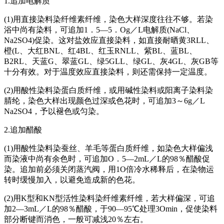
1.追加电解质
(1)用直接染料染纤维素纤维，染色大样深度往往不够。若染
浴中尚有染料，可追加1．5—5．Og／L电解质(NaCl、
Na2SO4)促染。这对盐效应直接染料，如直接耐晒黄3RLL、
橙(L、大红BNL、红4BL、红玉RNLL、紫BL、蓝BL、
B2RL、天蓝G、翠蓝GL、绿5GLL、绿GL、灰4GL、灰GB等
十分有效。对于温度效应直接染料，则还需保持一定温度。
(2)用酸性染料染蛋白质纤维，或用碱性染料或阳离子染料染
腈纶，染色大样出现颜色过深或色花时，可追加3～6g／L
Na2SO4，予以褪色或匀染。
2.追加醋酸
(1)用酸性染料染蚕丝、羊毛等蛋白质纤维，如染色大样偏浅
而染液中尚有余色时，可追加O．5—2mL／L的98％醋酸促
染。追加前必须关闭蒸汽阀，用1O倍冷水稀释后，在染物运
转时缓慢加入，以避免造成新的色花。
(2)用K型和KN型活性染料染纤维素纤维，若大样偏深，可追
加2—3mL／L的98％醋酸，于90—95℃处理3Omin，促使染料
部分断键而消色，一般可减浅20％左右。