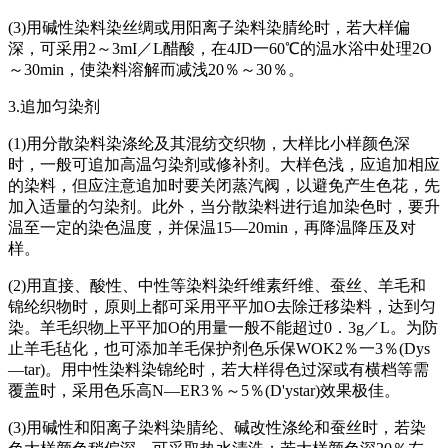
(3)用碱性染料染丝绸或用阳离子染料染腈纶时，若大样偏
深，可采用2～3mI／L醋酸，在4JD一60℃的温水浴中处理2O
～30min，使染料溶解而减浅20％～30％。
3.追加匀染剂
(1)用分散染料染涤纶及其混纺交织物，大样比小样颜色深
时，一般可追加高温匀染剂或修补剂。大样色浅，应追加相应
的染料，但应注意追加时要关闭蒸汽阀，以避免产生色花，先
加入适量的匀染剂。此外，当分散染料进行追加染色时，要升
温至一定的染色温度，并保温15—20min，再降温降压及对
样。
(2)用直接、酸性、中性等染料染纤维素纤维、蚕丝、羊毛和
锦纶织物时，原则上都可采用平平加O去除迁移染料，达到匀
染。羊毛织物上平平加O的用量一般不能超过0．3g／L。为防
止羊毛毡化，也可添加羊毛保护剂色乐保WOK2％一3％(Dys
—tar)。用中性染料染锦纶时，若大样得色过深或有横档等需
覆盖时，采用色乐高N—ER3％～5％(D'ystar)效果极佳。
(3)用碱性和阳离子染料染腈纶、碱改性涤纶和蚕丝时，若染