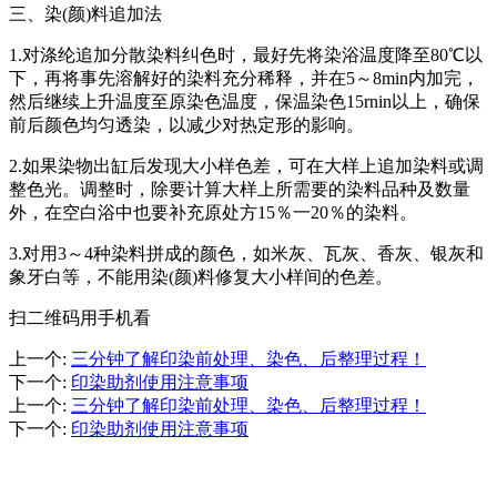
三、染(颜)料追加法
1.对涤纶追加分散染料纠色时，最好先将染浴温度降至80℃以
下，再将事先溶解好的染料充分稀释，并在5～8min内加完，
然后继续上升温度至原染色温度，保温染色15rnin以上，确保
前后颜色均匀透染，以减少对热定形的影响。
2.如果染物出缸后发现大小样色差，可在大样上追加染料或调
整色光。调整时，除要计算大样上所需要的染料品种及数量
外，在空白浴中也要补充原处方15％一20％的染料。
3.对用3～4种染料拼成的颜色，如米灰、瓦灰、香灰、银灰和
象牙白等，不能用染(颜)料修复大小样间的色差。
扫二维码用手机看
上一个
:
三分钟了解印染前处理、染色、后整理过程！
下一个
:
印染助剂使用注意事项
上一个
:
三分钟了解印染前处理、染色、后整理过程！
下一个
:
印染助剂使用注意事项
推荐新闻