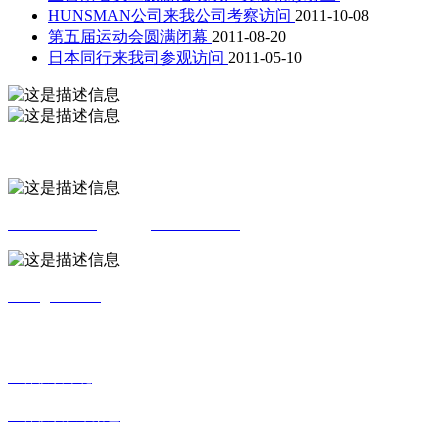
HUNSMAN公司来我公司考察访问
2011-10-08
第五届运动会圆满闭幕
2011-08-20
日本同行来我司参观访问
2011-05-10
绍兴市柯桥区马鞍街道启滨路435号
0575-85627721
周总助:
13185598882
blhxz@126.com
产品类别
全棉梭织印花
全棉梭织长车染色