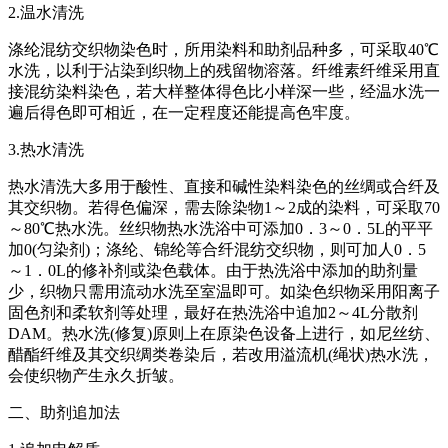
2.温水清洗
涤纶混纺交织物染色时，所用染料和助剂品种多，可采取40℃
水洗，以利于沾染到织物上的残留物溶落。纤维素纤维采用直
接混纺染料染色，若大样整体得色比小样深一些，经温水洗一
遍后得色即可相近，在一定程度还能提高色牢度。
3.热水清洗
热水清洗大多用于酸性、直接和碱性染料染色的丝绸或合纤及
其交织物。若得色偏深，需去除染物1～2成的染料，可采取70
～80℃热水洗。丝织物热水洗浴中可添加0．3～0．5L的平平
加0(匀染剂)；涤纶、锦纶等合纤混纺交织物，则可加人0．5
～1．0L的修补剂或染色载体。由于热洗浴中添加的助剂量
少，织物只需用流动水洗至室温即可。如染色织物采用阳离子
固色剂和柔软剂等处理，最好在热洗浴中追加2～4L分散剂
DAM。热水洗(修复)原则上在原染色设备上进行，如尼丝纺、
醋酯纤维及其交织绸类卷染后，若改用溢流机(绳状)热水洗，
会使织物产生永久折皱。
二、助剂追加法