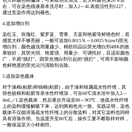
色大样颜色稍偏深，可采取热水清洗；若大样颜色深20％左
右，可在染色残液基本洗尽时，加入2～4L表面活性剂1227，
通过竞染作用达到褪色。
4.追加增白剂
染红玉、玫瑰红、紫罗蓝、雪青、天蓝和艳紫等鲜艳色时，若
感觉大样不够亮丽，一般可追加0.0015％～0.0025％(owf)荧光
增白剂，颜色越浅用量越少。棉纺织品以荧光增白剂4BK的效
果较好，其荧光弱、艳度强、用量少、可调性好，且适应颜色
广，不易“跳灯”。因荧光增白剂引起的“跳灯”，可用不影响颜
色鲜艳度的荧光沾污清除剂去除。
5.追加染色载体
对于涤棉(粘胶)和锦棉(粘胶)，由于涤和锦属疏水性纤维，其
得色较棉和粘胶等亲水性纤维深，可在60℃清水浴中加入2—
4mL／L染色载体，然后逐步升温至80～9O℃，使疏水性纤维
上的染料缓慢解吸下来，达到两相色光一致。实践证明，染色
载体不仅能溶落疏水性纤维上的分散染料，对其它染料也同样
具有溶落作用。当温度升至80℃后，操作工要不断取样对样，
一般保温至大小样相符。