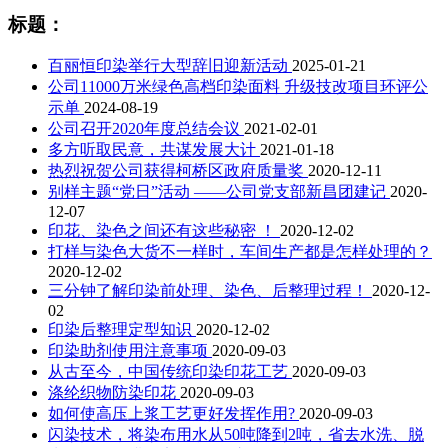
标题：
百丽恒印染举行大型辞旧迎新活动
2025-01-21
公司11000万米绿色高档印染面料 升级技改项目环评公
示单
2024-08-19
公司召开2020年度总结会议
2021-02-01
多方听取民意，共谋发展大计
2021-01-18
热烈祝贺公司获得柯桥区政府质量奖
2020-12-11
别样主题“党日”活动 ——公司党支部新昌团建记
2020-
12-07
印花、染色之间还有这些秘密 ！
2020-12-02
打样与染色大货不一样时，车间生产都是怎样处理的？
2020-12-02
三分钟了解印染前处理、染色、后整理过程！
2020-12-
02
印染后整理定型知识
2020-12-02
印染助剂使用注意事项
2020-09-03
从古至今，中国传统印染印花工艺
2020-09-03
涤纶织物防染印花
2020-09-03
如何使高压上浆工艺更好发挥作用?
2020-09-03
闪染技术，将染布用水从50吨降到2吨，省去水洗、脱