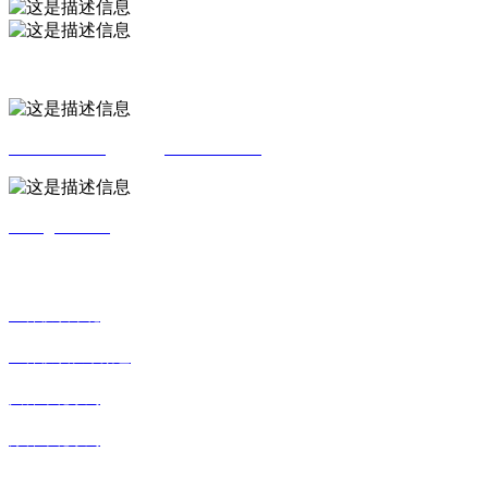
绍兴市柯桥区马鞍街道启滨路435号
0575-85627721
周总助:
13185598882
blhxz@126.com
产品类别
全棉梭织印花
全棉梭织长车染色
人棉印花系列
涤棉印花系列
快速链接