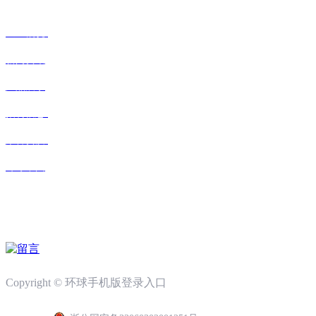
企业概况
新闻资讯
产品展示
招聘信息
荣誉资质
环球中国
在线留言
如果您有任何意见或建议，请与我们联系。
Copyright © 环球手机版登录入口